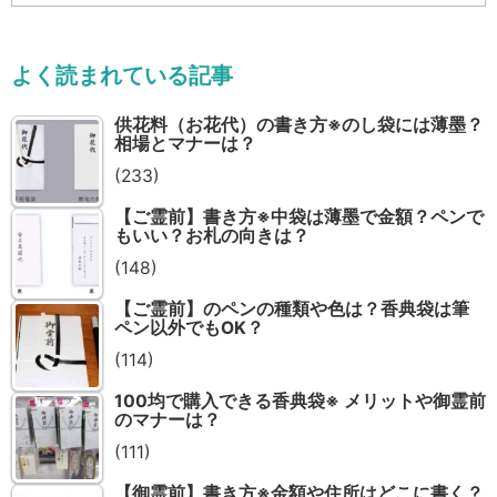
テ
ゴ
リ
よく読まれている記事
ー
供花料（お花代）の書き方※のし袋には薄墨？
相場とマナーは？
(233)
【ご霊前】書き方※中袋は薄墨で金額？ペンで
もいい？お札の向きは？
(148)
【ご霊前】のペンの種類や色は？香典袋は筆
ペン以外でもOK？
(114)
100均で購入できる香典袋※ メリットや御霊前
のマナーは？
(111)
【御霊前】書き方※金額や住所はどこに書く？