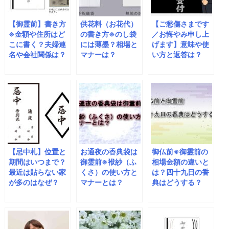
【御霊前】書き方
供花料（お花代）
【ご愁傷さまです
※金額や住所はど
の書き方※のし袋
／お悔やみ申し上
こに書く？夫婦連
には薄墨？相場と
げます】意味や使
名や会社関係は？
マナーは？
い方と返答は？
【忌中札】位置と
お通夜の香典袋は
御仏前※御霊前の
期間はいつまで？
御霊前※袱紗（ふ
相場金額の違いと
最近は貼らない家
くさ）の使い方と
は？四十九日の香
が多のはなぜ？
マナーとは？
典はどうする？