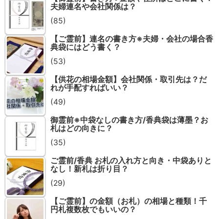
夫婦連名や会社関係は？
(85)
【ご霊前】連名の書き方※夫婦・会社の場合香
典袋にはどう書く？
(53)
【供花の相場金額】会社関係・取引先は？だ
れが手配すればいい？
(49)
御霊前※中袋なしの書き方/香典袋は薄墨？お
札はどの向きに？
(35)
ご霊前/香典 お札の入れ方と向き・中袋ありと
なし！新札は折り目？
(29)
【ご霊前】の金額（お札）の相場と種類！千
円札複数枚でもいいの？