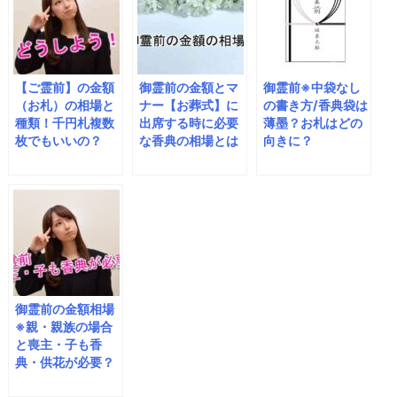
【ご霊前】の金額
御霊前の金額とマ
御霊前※中袋なし
（お札）の相場と
ナー【お葬式】に
の書き方/香典袋は
種類！千円札複数
出席する時に必要
薄墨？お札はどの
枚でもいいの？
な香典の相場とは
向きに？
御霊前の金額相場
※親・親族の場合
と喪主・子も香
典・供花が必要？