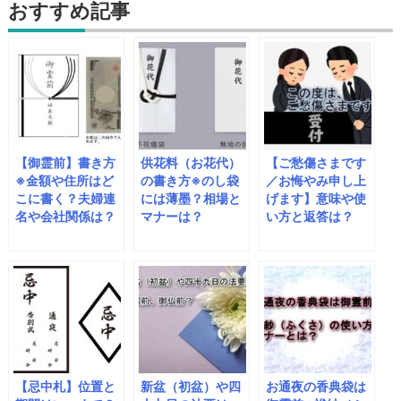
おすすめ記事
【御霊前】書き方
供花料（お花代）
【ご愁傷さまです
※金額や住所はど
の書き方※のし袋
／お悔やみ申し上
こに書く？夫婦連
には薄墨？相場と
げます】意味や使
名や会社関係は？
マナーは？
い方と返答は？
【忌中札】位置と
新盆（初盆）や四
お通夜の香典袋は