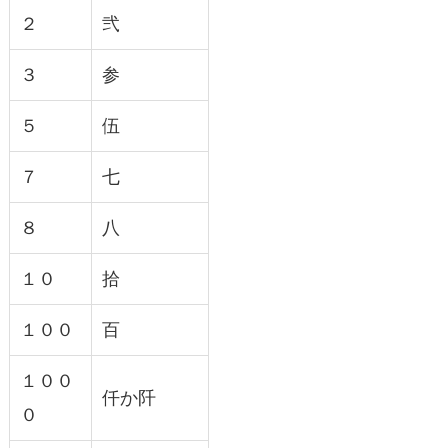
２
弐
３
参
５
伍
７
七
８
八
１０
拾
１００
百
１００
仟か阡
０