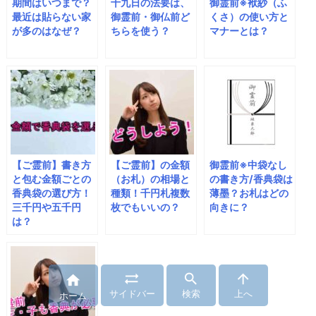
期間はいつまで？
十九日の法要は、
御霊前※袱紗（ふ
最近は貼らない家
御霊前・御仏前ど
くさ）の使い方と
が多のはなぜ？
ちらを使う？
マナーとは？
【ご霊前】書き方
【ご霊前】の金額
御霊前※中袋なし
と包む金額ごとの
（お札）の相場と
の書き方/香典袋は
香典袋の選び方！
種類！千円札複数
薄墨？お札はどの
三千円や五千円
枚でもいいの？
向きに？
は？




サイドバー
検索
上へ
ホーム