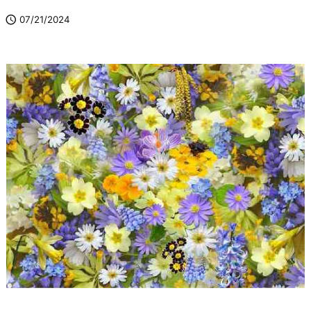

07/21/2024