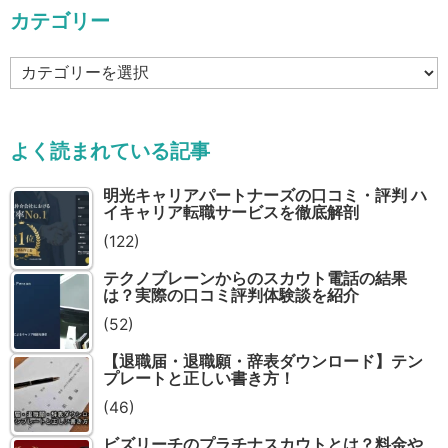
カテゴリー
カ
テ
ゴ
リ
よく読まれている記事
ー
明光キャリアパートナーズの口コミ・評判 ハ
イキャリア転職サービスを徹底解剖
(122)
テクノブレーンからのスカウト電話の結果
は？実際の口コミ評判体験談を紹介
(52)
【退職届・退職願・辞表ダウンロード】テン
プレートと正しい書き方！
(46)
ビズリーチのプラチナスカウトとは？料金や