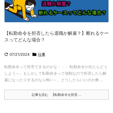
【転勤命令を拒否したら退職か解雇？】断れるケー
スってどんな場合？


07/21/2024
仕事
転勤命令って拒否できるのかな・・・ 転勤命令が出たらどう
しよう～。もしかして転勤命令って強制なので拒否したら解
雇になったりするのなら怖い～。どうしたらいいのか教 ...
記事を読む
【転勤命令を拒否 ...