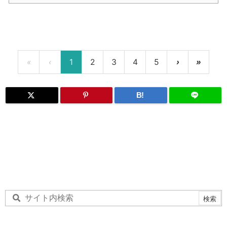
«
‹
1
2
3
4
5
›
»
B!