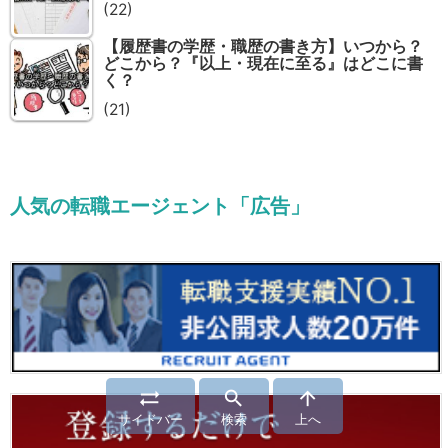
(22)
【履歴書の学歴・職歴の書き方】いつから？
どこから？『以上・現在に至る』はどこに書
く？
(21)
人気の転職エージェント「広告」



サイドバー
検索
上へ