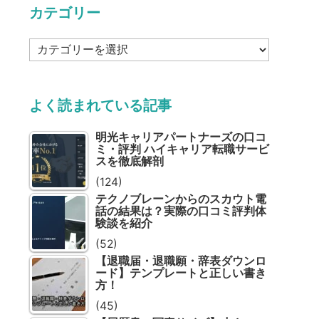
カテゴリー
カ
テ
ゴ
リ
よく読まれている記事
ー
明光キャリアパートナーズの口コ
ミ・評判 ハイキャリア転職サービ
スを徹底解剖
(124)
テクノブレーンからのスカウト電
話の結果は？実際の口コミ評判体
験談を紹介
(52)
【退職届・退職願・辞表ダウンロ
ード】テンプレートと正しい書き
方！
(45)