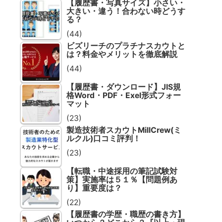
【履歴書・写真サイズ】小さい・
大きい・違う！合わない時どうす
る？
(44)
ビズリーチのプラチナスカウトと
は？料金やメリットを徹底解説
(44)
【履歴書・ダウンロード】JIS規
格Word・PDF・Exel形式フォー
マット
(23)
製造技術者スカウトMillCrew(ミ
ルクル)口コミ評判！
(23)
【転職・中途採用の筆記試験対
策】実施率は５１％【問題例あ
り】重要度は？
(22)
【履歴書の学歴・職歴の書き方】