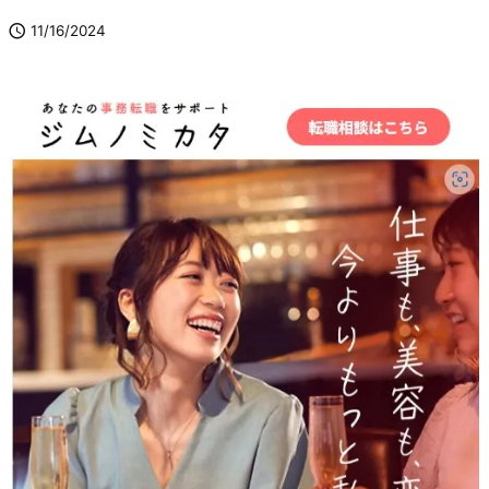

11/16/2024