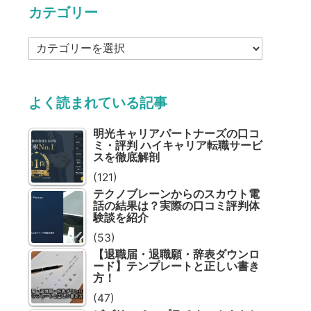
カテゴリー
カ
テ
ゴ
リ
よく読まれている記事
ー
明光キャリアパートナーズの口コ
ミ・評判 ハイキャリア転職サービ
スを徹底解剖
(121)
テクノブレーンからのスカウト電
話の結果は？実際の口コミ評判体
験談を紹介
(53)
【退職届・退職願・辞表ダウンロ
ード】テンプレートと正しい書き
方！
(47)