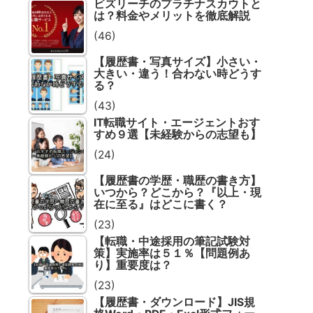
ビズリーチのプラチナスカウトと
は？料金やメリットを徹底解説
(46)
【履歴書・写真サイズ】小さい・
大きい・違う！合わない時どうす
る？
(43)
IT転職サイト・エージェントおす
すめ９選【未経験からの志望も】
(24)
【履歴書の学歴・職歴の書き方】
いつから？どこから？『以上・現
在に至る』はどこに書く？
(23)
【転職・中途採用の筆記試験対
策】実施率は５１％【問題例あ
り】重要度は？
(23)
【履歴書・ダウンロード】JIS規