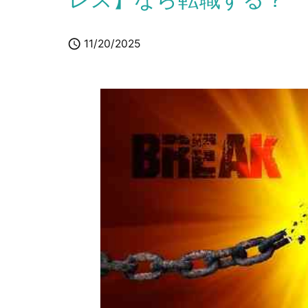

11/20/2025