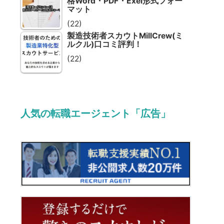
格Word・PDF・Exel形式フォー
マット
(22)
製造技術者スカウトMillCrew(ミ
ルクル)口コミ評判！
(22)
人気の転職エージェント「広告」