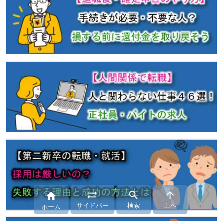




サイドバー
検索
上へ
ホーム