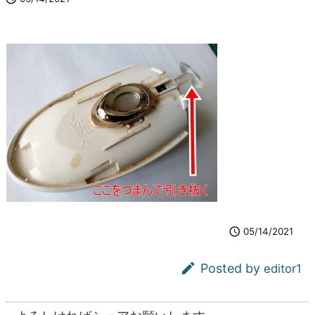

05/14/2021

Posted by
editor1