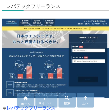
レバテックフリーランス




サイドバー
検索
上へ
ホーム
⇒
レバテックフリーランス