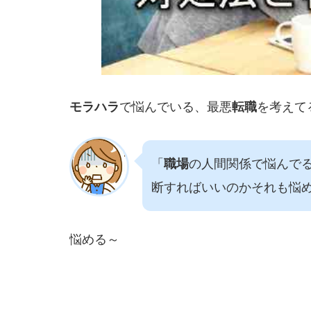
モラハラ
で悩んでいる、最悪
転職
を考えて
「
職場
の人間関係で悩んで
断すればいいのかそれも悩
悩める～