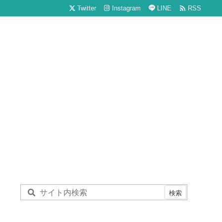

Twitter
Instagram
LINE
RSS