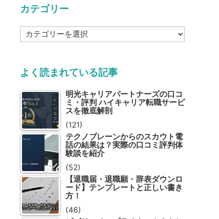
カテゴリー
カ
テ
ゴ
リ
よく読まれている記事
ー
明光キャリアパートナーズの口コ
ミ・評判 ハイキャリア転職サービ
スを徹底解剖
(121)
テクノブレーンからのスカウト電
話の結果は？実際の口コミ評判体
験談を紹介
(52)
【退職届・退職願・辞表ダウンロ
ード】テンプレートと正しい書き
方！
(46)