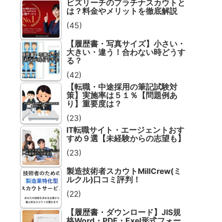
ビズリーチのプラチナスカウトと
は？料金やメリットを徹底解説
(45)
【履歴書・写真サイズ】小さい・
大きい・違う！合わない時どうす
る？
(42)
【転職・中途採用の筆記試験対
策】実施率は５１％【問題例あ
り】重要度は？
(23)
IT転職サイト・エージェントおす
すめ９選【未経験からの志望も】
(23)
製造技術者スカウトMillCrew(ミ
ルクル)口コミ評判！
(22)
【履歴書・ダウンロード】JIS規
格Word・PDF・Exel形式フォー