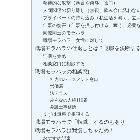
精神的な攻撃（暴言や侮辱、陰口）
人間関係の切り離し（無視、飲み会に誘わな
プライベートの持ち込み（私生活を暴く、立
仕事の妨害（仕事を押し付ける、奪う、必要
同僚同士のモラハラ
職場モラハラ 女性に対して
職場モラハラの仕返しとは？退職を決断す
証拠を集め
相談窓口に相談する
職場モラハラの相談窓口
社内のハラスメント窓口
労働局
法テラス
みんなの人権110番
弁護士事務所
まずは無料で相談する
職場モラハラで「転職」するのもあり
職場モラハラは我慢しちゃだめ！
おすすめ記事