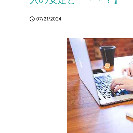

07/21/2024