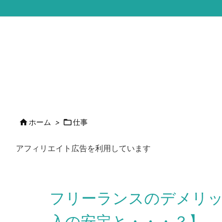


ホーム
>
仕事
アフィリエイト広告を利用しています
フリーランスのデメリ
入の安定と・・・？】