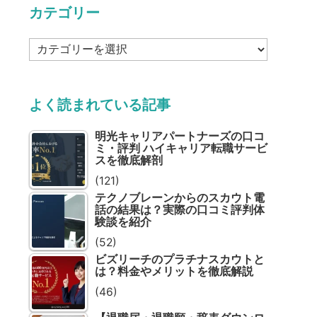
カテゴリー
カ
テ
ゴ
リ
よく読まれている記事
ー
明光キャリアパートナーズの口コ
ミ・評判 ハイキャリア転職サービ
スを徹底解剖
(121)
テクノブレーンからのスカウト電
話の結果は？実際の口コミ評判体
験談を紹介
(52)
ビズリーチのプラチナスカウトと
は？料金やメリットを徹底解説
(46)