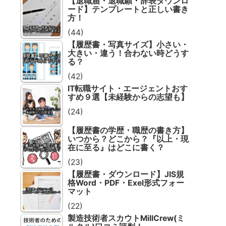
【退職届・退職願・辞表ダウンロ
ード】テンプレートと正しい書き
方！
(44)
【履歴書・写真サイズ】小さい・
大きい・違う！合わない時どうす
る？
(42)
IT転職サイト・エージェントおす
すめ９選【未経験からの志望も】
(24)
【履歴書の学歴・職歴の書き方】
いつから？どこから？『以上・現
在に至る』はどこに書く？
(23)
【履歴書・ダウンロード】JIS規
格Word・PDF・Exel形式フォー
マット
(22)
製造技術者スカウトMillCrew(ミ