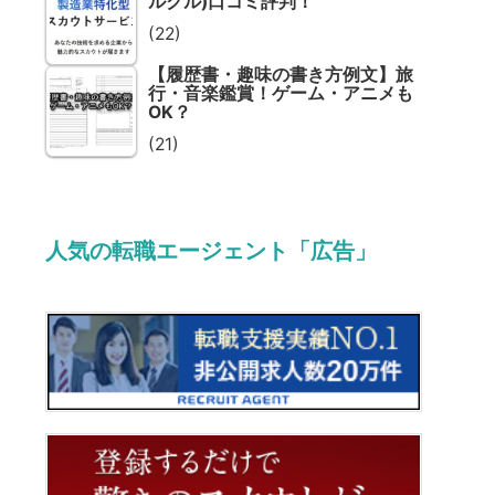
ルクル)口コミ評判！
(22)
【履歴書・趣味の書き方例文】旅
行・音楽鑑賞！ゲーム・アニメも
OK？
(21)
人気の転職エージェント「広告」