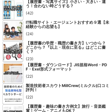
【履歴書・写真サイズ】小さい・大きい・違
う！合わない時どうする？
(42)
IT転職サイト・エージェントおすすめ９選【未
経験からの志望も】
(24)
【履歴書の学歴・職歴の書き方】いつから？
どこから？『以上・現在に至る』はどこに書
く？
(23)
【履歴書・ダウンロード】JIS規格Word・PD
F・Exel形式フォーマット
(22)
製造技術者スカウトMillCrew(ミルクル)口コミ
評判！
(22)
【履歴書・趣味の書き方例文】旅行・音楽鑑
賞！ゲーム・アニメもOK？