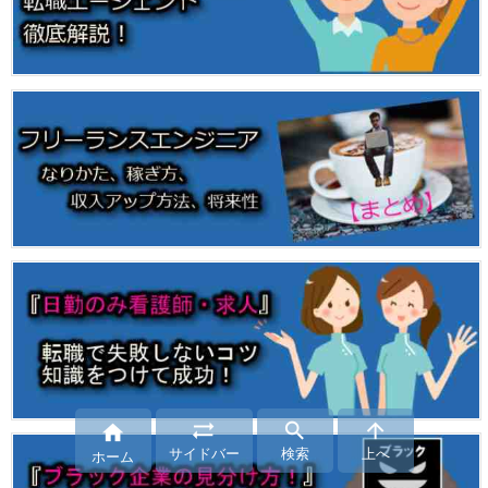




サイドバー
検索
上へ
ホーム