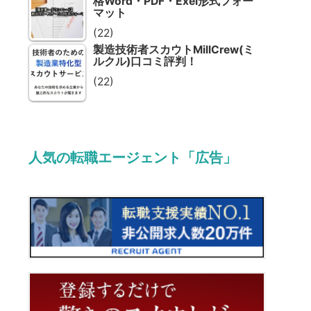
格Word・PDF・Exel形式フォー
マット
(22)
製造技術者スカウトMillCrew(ミ
ルクル)口コミ評判！
(22)
人気の転職エージェント「広告」