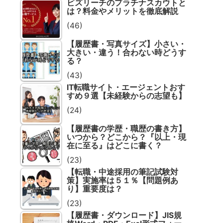
ビズリーチのプラチナスカウトと
は？料金やメリットを徹底解説
(46)
【履歴書・写真サイズ】小さい・
大きい・違う！合わない時どうす
る？
(43)
IT転職サイト・エージェントおす
すめ９選【未経験からの志望も】
(24)
【履歴書の学歴・職歴の書き方】
いつから？どこから？『以上・現
在に至る』はどこに書く？
(23)
【転職・中途採用の筆記試験対
策】実施率は５１％【問題例あ
り】重要度は？
(23)
【履歴書・ダウンロード】JIS規