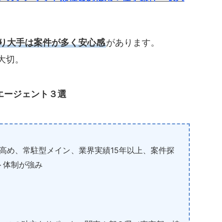
り大手は案件が多く安心感
があります。
大切。
エージェント３選
価高め、常駐型メイン
、業界実績15年以上、案件探
ト体制が強み