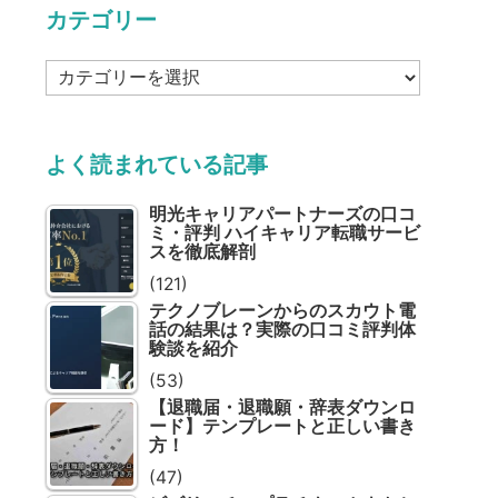
カテゴリー
カ
テ
ゴ
リ
よく読まれている記事
ー
明光キャリアパートナーズの口コ
ミ・評判 ハイキャリア転職サービ
スを徹底解剖
(121)
テクノブレーンからのスカウト電
話の結果は？実際の口コミ評判体
験談を紹介
(53)
【退職届・退職願・辞表ダウンロ
ード】テンプレートと正しい書き
方！
(47)