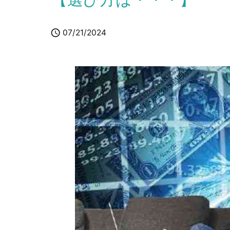

07/21/2024