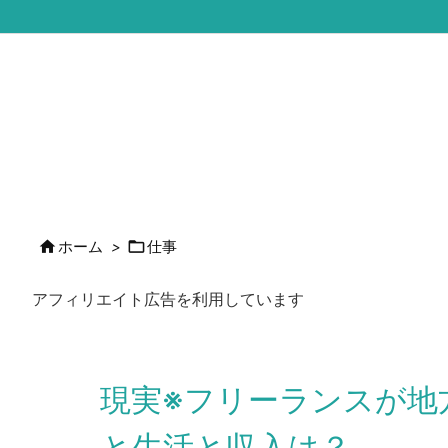


ホーム
>
仕事
アフィリエイト広告を利用しています
現実※フリーランスが地
と生活と収入は？