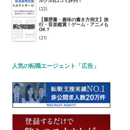
ルクル)口コミ評判！
(22)
【履歴書・趣味の書き方例文】旅
行・音楽鑑賞！ゲーム・アニメも
OK？
(21)
人気の転職エージェント「広告」