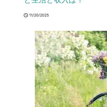

11/20/2025