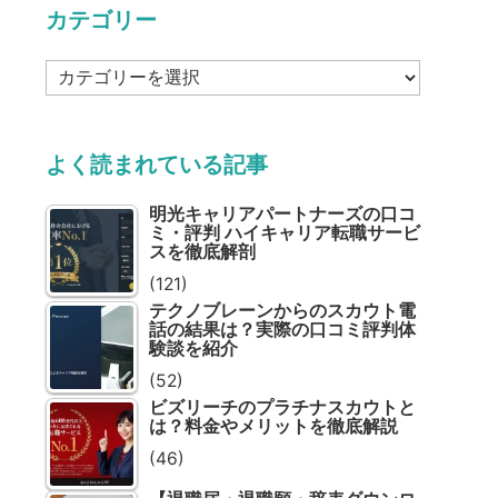
カテゴリー
カ
テ
ゴ
リ
よく読まれている記事
ー
明光キャリアパートナーズの口コ
ミ・評判 ハイキャリア転職サービ
スを徹底解剖
(121)
テクノブレーンからのスカウト電
話の結果は？実際の口コミ評判体
験談を紹介
(52)
ビズリーチのプラチナスカウトと
は？料金やメリットを徹底解説
(46)