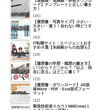
【退職届・退職願・辞表ダウンロ
ード】テンプレートと正しい書き
方！
(45)
【履歴書・写真サイズ】小さい・
大きい・違う！合わない時どうす
る？
(42)
IT転職サイト・エージェントおす
すめ９選【未経験からの志望も】
(24)
【履歴書の学歴・職歴の書き方】
いつから？どこから？『以上・現
在に至る』はどこに書く？
(23)
【履歴書・ダウンロード】JIS規
格Word・PDF・Exel形式フォー
マット
(22)
製造技術者スカウトMillCrew(ミ