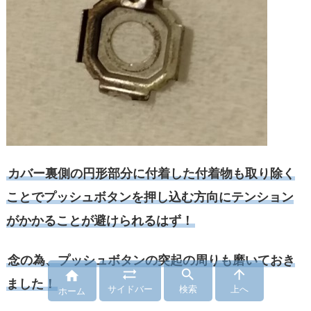
カバー裏側の円形部分に付着した付着物も取り除く
ことでプッシュボタンを押し込む方向にテンション
がかかることが避けられるはず！
念の為、プッシュボタンの突起の周りも磨いておき




ました！
サイドバー
検索
上へ
ホーム