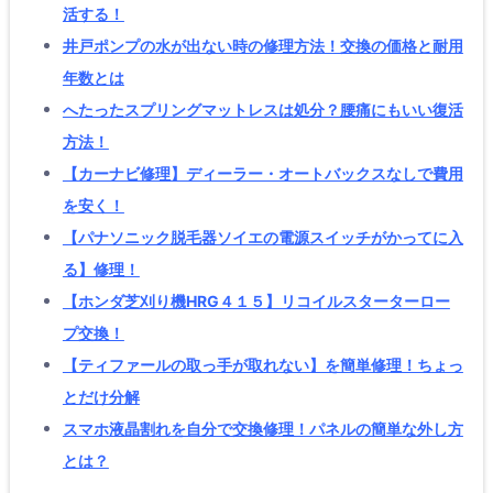
活する！
井戸ポンプの水が出ない時の修理方法！交換の価格と耐用
年数とは
へたったスプリングマットレスは処分？腰痛にもいい復活
方法！
【カーナビ修理】ディーラー・オートバックスなしで費用
を安く！
【パナソニック脱毛器ソイエの電源スイッチがかってに入
る】修理！
【ホンダ芝刈り機HRG４１５】リコイルスターターロー
プ交換！
【ティファールの取っ手が取れない】を簡単修理！ちょっ
とだけ分解
スマホ液晶割れを自分で交換修理！パネルの簡単な外し方
とは？