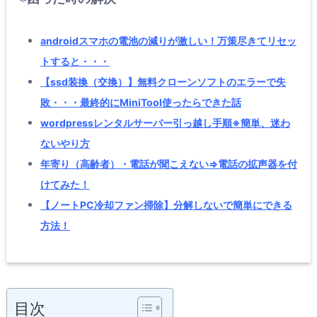
androidスマホの電池の減りが激しい！万策尽きてリセッ
トすると・・・
【ssd装換（交換）】無料クローンソフトのエラーで失
敗・・・最終的にMiniTool使ったらできた話
wordpressレンタルサーバー引っ越し手順※簡単、迷わ
ないやり方
年寄り（高齢者）・電話が聞こえない⇒電話の拡声器を付
けてみた！
【ノートPC冷却ファン掃除】分解しないで簡単にできる
方法！
目次