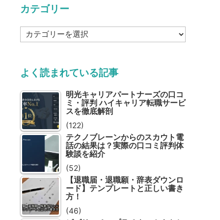
カテゴリー
カ
テ
ゴ
リ
よく読まれている記事
ー
明光キャリアパートナーズの口コ
ミ・評判 ハイキャリア転職サービ
スを徹底解剖
(122)
テクノブレーンからのスカウト電
話の結果は？実際の口コミ評判体
験談を紹介
(52)
【退職届・退職願・辞表ダウンロ
ード】テンプレートと正しい書き
方！
(46)