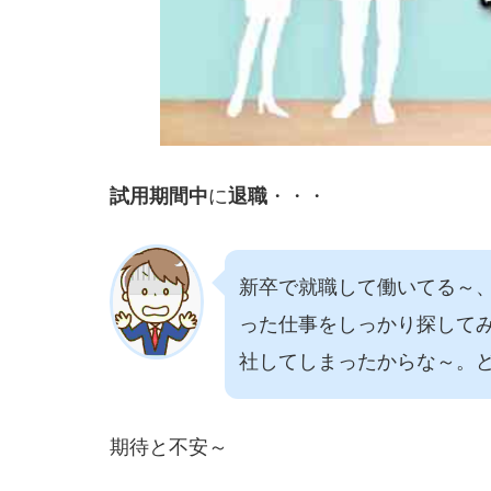
試用期間中
に
退職
・・・
新卒で就職して働いてる～
った仕事をしっかり探して
社してしまったからな～。
期待と不安～